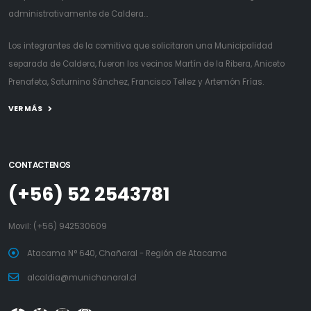
administrativamente de Caldera...
Los integrantes de la comitiva que solicitaron una Municipalidad
separada de Caldera, fueron los vecinos Martín de la Ribera, Aniceto
Prenafeta, Saturnino Sánchez, Francisco Tellez y Artemón Frías.
VER MÁS
CONTACTENOS
(+56) 52 2543781
Movil:
(+56) 942530609
Atacama N° 640, Chañaral - Región de Atacama
alcaldia@munichanaral.cl