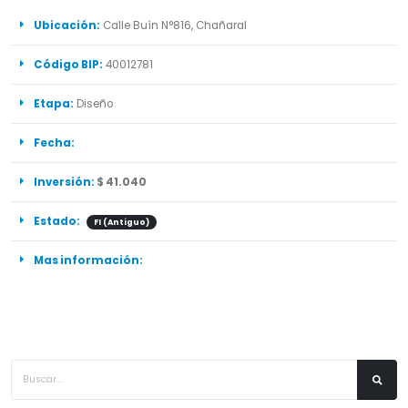
Ubicación:
Calle Buín N°816, Chañaral
Código BIP:
40012781
Etapa:
Diseño
Fecha:
Inversión:
$ 41.040
Estado:
FI (Antiguo)
Mas información: