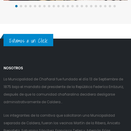
Estamos a un Click
NOSOTROS
La Municipalidad de Chañaral fue fundada el día 13 de Septiembre de
1875 bajo el mandato del presidente de la República Federíco Errázuriz,
después de que la comunidad chañaralina decidiera desligarse
administrativamente de Caldera...
Los integrantes de la comitiva que solicitaron una Municipalidad
separada de Caldera, fueron los vecinos Martín de la Ribera, Aniceto
Prenafeta, Saturnino Sánchez, Francisco Tellez y Artemón Frías.