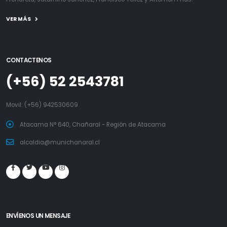
VER MÁS
CONTACTENOS
(+56) 52 2543781
Movil:
(+56) 942530609
Atacama N° 640, Chañaral - Región de Atacama
alcaldia@munichanaral.cl
ENVÍENOS UN MENSAJE