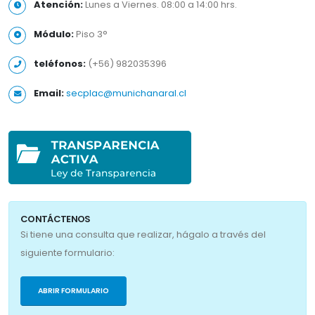
Atención:
Lunes a Viernes. 08:00 a 14:00 hrs.
Módulo:
Piso 3°
teléfonos:
(+56) 982035396
Email:
secplac@munichanaral.cl
CONTÁCTENOS
Si tiene una consulta que realizar, hágalo a través del
siguiente formulario:
ABRIR FORMULARIO