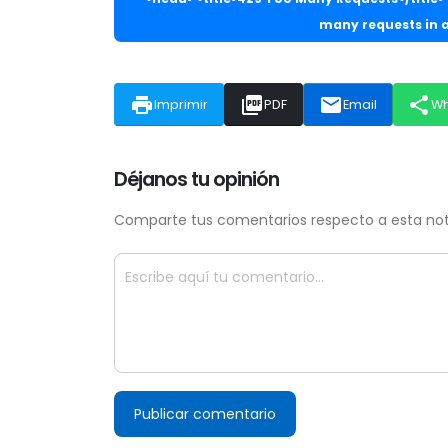
many requests in a
print
picture_as_pdf
email
share
Imprimir
PDF
Email
W
Déjanos tu opinión
Comparte tus comentarios respecto a esta notic
Publicar comentario