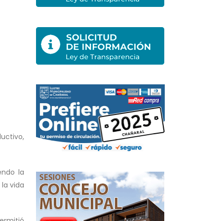
uctivo,
endo la
la vida
ermitió