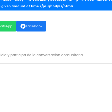
 given amount of time.</p> </body></html>
facebook
hatsApp
Facebook
ia y participa de la conversación comunitaria.