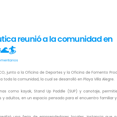
tica reunió a la comunidad en
🌊🏄
omentarios
CO, junto a la Oficina de Deportes y la Oficina de Fomento Prod
 toda la comunidad, la cual se desarrolló en Playa Villa Alegre.
plinas como kayak, Stand Up Paddle (SUP) y canotaje, permiti
s y adultos, en un espacio pensado para el encuentro familiar y 
ealizó una feria de emprendedores locales, instancia que p