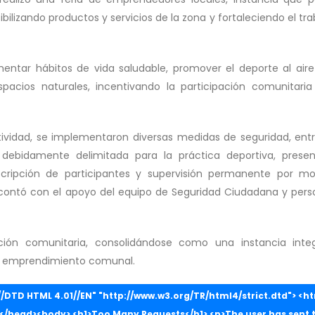
ilizando productos y servicios de la zona y fortaleciendo el tra
entar hábitos de vida saludable, promover el deporte al aire 
spacios naturales, incentivando la participación comunitari
ctividad, se implementaron diversas medidas de seguridad, entre
 debidamente delimitada para la práctica deportiva, prese
inscripción de participantes y supervisión permanente por mo
 contó con el apoyo del equipo de Seguridad Ciudadana y pers
ación comunitaria, consolidándose como una instancia inte
al emprendimiento comunal.
DTD HTML 4.01//EN" "http://www.w3.org/TR/html4/strict.dtd"> <h
> </head><body> <h1>Too Many Requests</h1> <p>The user has sent 