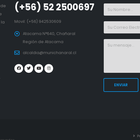
(+56) 52 2500697
 de
e
Movil:
(+56) 942530609
 la
Atacama N°640, Chañaral
Región de Atacama
alcaldia@munichanaral.cl
.
P