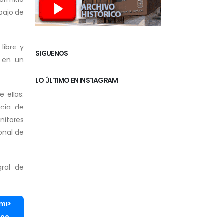
bajo de
libre y
SIGUENOS
a en un
LO ÚLTIMO EN INSTAGRAM
 ellas:
ncia de
nitores
onal de
gral de
tml>
too