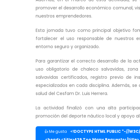
promover el desarrollo económico comunal, visib
nuestros emprendedores.
Esta jornada tuvo como principal objetivo fom
fortalecer el uso responsable de nuestros e
entorno seguro y organizado.
Para garantizar el correcto desarrollo de la a
uso obligatorio de chaleco salvavidas, zona
salvavidas certificados, registro previo de 
especializados en cada disciplina. Además, se
salud del Cesfam Dr. Luis Herrera.
La actividad finalizó con una alta particip
promoción del deporte náutico local y apoyo 
👍 Me gusta
<!DOCTYPE HTML PUBLIC "-//W3C//
<head> <title>429 Too Many Requests</title