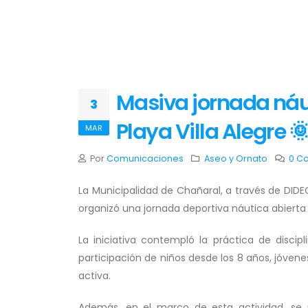
Masiva jornada náu
3
Playa Villa Alegre 
MAR
Por
Comunicaciones
Aseo y Ornato
0 C
La Municipalidad de Chañaral, a través de DIDE
organizó una jornada deportiva náutica abierta a
La iniciativa contempló la práctica de disci
participación de niños desde los 8 años, jóvene
activa.
Además, en el marco de esta actividad, se r