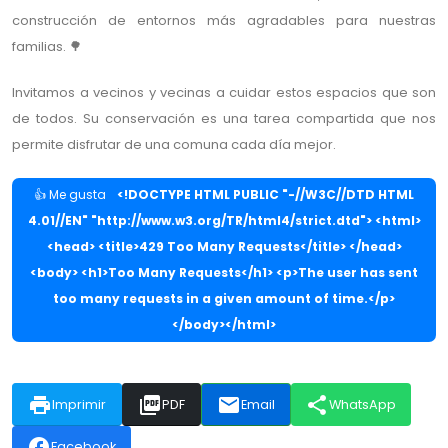
construcción de entornos más agradables para nuestras
familias. 🌳
Invitamos a vecinos y vecinas a cuidar estos espacios que son
de todos. Su conservación es una tarea compartida que nos
permite disfrutar de una comuna cada día mejor.
👍 Me gusta
<!DOCTYPE HTML PUBLIC "-//W3C//DTD HTML
4.01//EN" "http://www.w3.org/TR/html4/strict.dtd"> <html>
<head> <title>429 Too Many Requests</title> </head>
<body> <h1>Too Many Requests</h1> <p>The user has sent
too many requests in a given amount of time.</p>
</body></html>
print
picture_as_pdf
email
share
Imprimir
PDF
Email
WhatsApp
facebook
Facebook