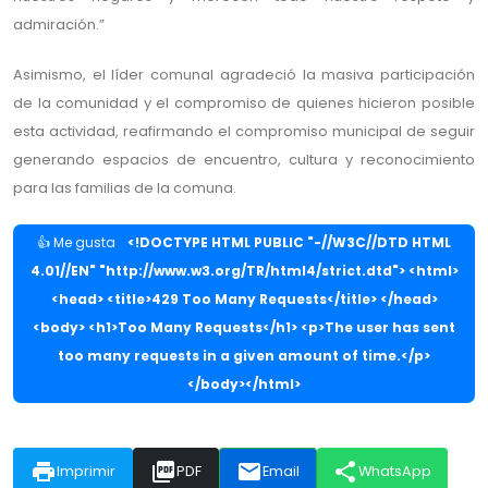
admiración.”
Asimismo, el líder comunal agradeció la masiva participación
de la comunidad y el compromiso de quienes hicieron posible
esta actividad, reafirmando el compromiso municipal de seguir
generando espacios de encuentro, cultura y reconocimiento
para las familias de la comuna.
👍 Me gusta
<!DOCTYPE HTML PUBLIC "-//W3C//DTD HTML
4.01//EN" "http://www.w3.org/TR/html4/strict.dtd"> <html>
<head> <title>429 Too Many Requests</title> </head>
<body> <h1>Too Many Requests</h1> <p>The user has sent
too many requests in a given amount of time.</p>
</body></html>
print
picture_as_pdf
email
share
Imprimir
PDF
Email
WhatsApp