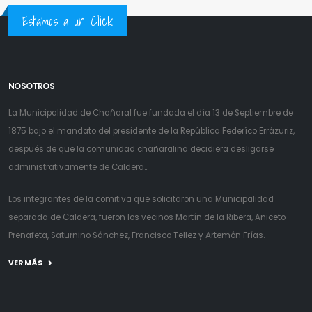
Estamos a un Click
NOSOTROS
La Municipalidad de Chañaral fue fundada el día 13 de Septiembre de
1875 bajo el mandato del presidente de la República Federíco Errázuriz,
después de que la comunidad chañaralina decidiera desligarse
administrativamente de Caldera...
Los integrantes de la comitiva que solicitaron una Municipalidad
separada de Caldera, fueron los vecinos Martín de la Ribera, Aniceto
Prenafeta, Saturnino Sánchez, Francisco Tellez y Artemón Frías.
VER MÁS