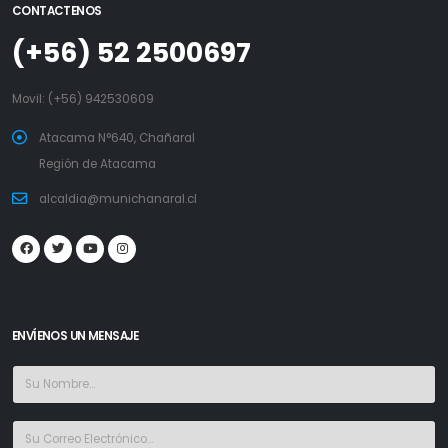
CONTACTENOS
(+56) 52 2500697
Movil:
(+56) 942530609
Atacama N°640, Chañaral
Región de Atacama
alcaldia@munichanaral.cl
ENVÍENOS UN MENSAJE