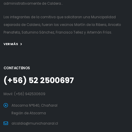
administrativamente de Caldera...
Los integrantes de la comitiva que solicitaron una Municipalidad
separada de Caldera, fueron los vecinos Martín de la Ribera, Aniceto
Prenafeta, Saturnino Sánchez, Francisco Tellez y Artemón Frías.
VER MÁS
CONTACTENOS
(+56) 52 2500697
Movil:
(+56) 942530609
Atacama N°640, Chañaral
Región de Atacama
alcaldia@munichanaral.cl