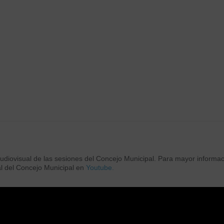
l
operativo de identificación de
Re
vehículos abandonados en la vía
im
pública
la
 una
no y
Con el objetivo de resguardar el orden urbano y
Las
stra
recuperar los espacios públicos de la comuna...
para
VER MÁS
VER
audiovisual de las sesiones del Concejo Municipal. Para mayor informaci
al del Concejo Municipal en
Youtube.