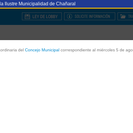
idad de Chañaral
Permisos de 
LUN - VIE: 08:00 - 14:00
ordinaria del
Concejo Municipal
correspondiente al miércoles 5 de ago
IRECCIONES MUNICIPALES
TRÁMITES Y SERVICIOS
TURIS