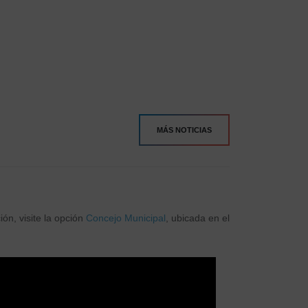
gional y destaca acuerdo para
pulsar el desarrollo portuario de
 provincia
 autoridades analizaron iniciativas estratégicas
 el desarrollo de la Provincia...
 MÁS
MÁS NOTICIAS
ón, visite la opción
Concejo Municipal
, ubicada en el