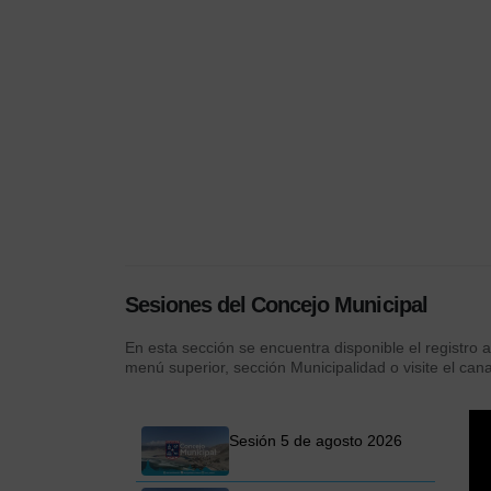
Oro: ¡Una noche para descubrir e
universo!
Instancia que permitió a los participantes vivir
experiencia única de observación del cielo noctur
conocer más sobre la riqueza astronómica de nue
región...
VER MÁS
Sesiones del Concejo Municipal
En esta sección se encuentra disponible el registro 
menú superior, sección Municipalidad o visite el can
Sesión 5 de agosto 2026