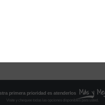
Más y Mej
tra primera prioridad es atenderlos
Visite y chequee todas las opciones disponibles para usted.